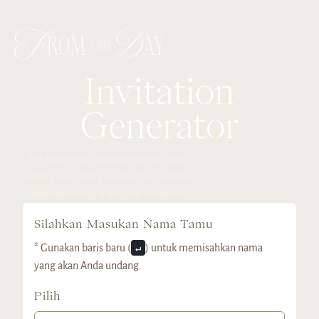
Invitation
Generator
We hope that your guests will enjoy
reading your story as much as we have
enjoyed telling it on your invitation.
Silahkan Masukan Nama Tamu
* Gunakan baris baru (
↵
) untuk memisahkan nama
yang akan Anda undang.
Pilih