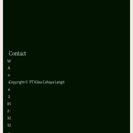
Contact
W
A
⟡
+
Copyright ©
PT Kilau Cahaya Langit
6
2
85
2-
32
32
-