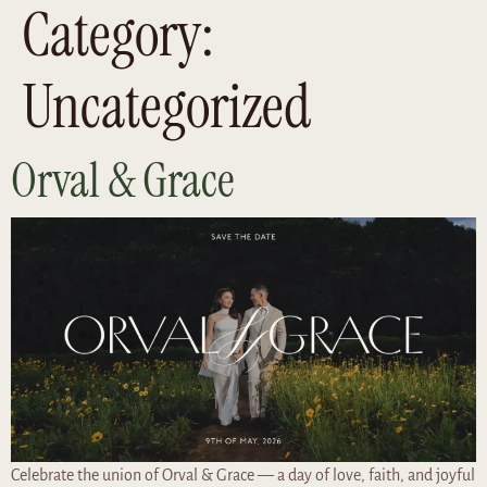
Category:
Uncategorized
Orval & Grace
Celebrate the union of Orval & Grace — a day of love, faith, and joyful