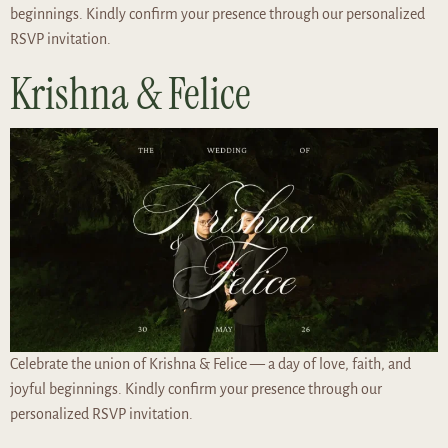
beginnings. Kindly confirm your presence through our personalized
RSVP invitation.
Krishna & Felice
Celebrate the union of Krishna & Felice — a day of love, faith, and
joyful beginnings. Kindly confirm your presence through our
personalized RSVP invitation.